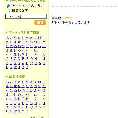
アーティスト名で探す
曲名で探す
該当数：
1件中
1件〜1件を表示しています
あ
い
う
え
お
か
き
く
け
こ
さ
し
す
せ
そ
た
ち
つ
て
と
な
に
ぬ
ね
の
は
ひ
ふ
へ
ほ
ま
み
む
め
も
や
ゆ
よ
ら
り
る
れ
ろ
わ
を
ん
A
B
C
D
E
F
G
H
I
J
K
L
M
N
O
P
Q
R
S
T
U
V
W
X
Y
Z
あ
い
う
え
お
か
き
く
け
こ
さ
し
す
せ
そ
た
ち
つ
て
と
な
に
ぬ
ね
の
は
ひ
ふ
へ
ほ
ま
み
む
め
も
や
ゆ
よ
ら
り
る
れ
ろ
わ
を
ん
A
B
C
D
E
F
G
H
I
J
K
L
M
N
O
P
Q
R
S
T
U
V
W
X
Y
Z