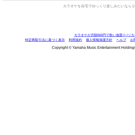
カラオケを自宅でゆっくり楽しみたいなら [
カラオケが月額660円で歌い放題 [パソカ
特定商取引法に基づく表示
利用規約
個人情報保護方針
ヘルプ
お
Copyright © Yamaha Music Entertainment Holdings, I