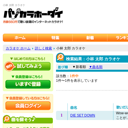
小林 太郎 カラオケ
カラオケ ホーム
詳しく検索
小林 太郎 カラオケ
検索結果：小林 太郎 カラオケ
▼新着順
▼曲名順
該当数：
1件中
1件〜1件を表示しています
Wow-
1
DIE SET DOWN
ことが..