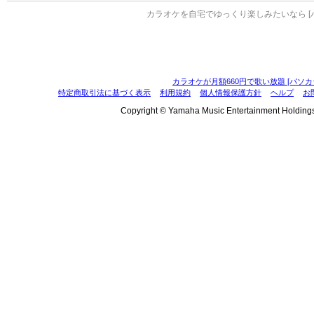
カラオケを自宅でゆっくり楽しみたいなら [
カラオケが月額660円で歌い放題 [パソカ
特定商取引法に基づく表示
利用規約
個人情報保護方針
ヘルプ
お
Copyright © Yamaha Music Entertainment Holdings, I