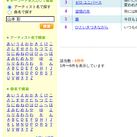
3
ゼロ ユニバース
変われた
アーティスト名で探す
4
追憶の光
街には眩
曲名で探す
5
棘
今日もま
6
ひといきつきながら
いつもの
あ
い
う
え
お
か
き
く
け
こ
さ
し
す
せ
そ
た
ち
つ
て
と
な
に
ぬ
ね
の
は
ひ
ふ
へ
ほ
ま
み
む
め
も
や
ゆ
よ
該当数：
6件中
ら
り
る
れ
ろ
わ
を
ん
1件〜6件を表示しています
A
B
C
D
E
F
G
H
I
J
K
L
M
N
O
P
Q
R
S
T
U
V
W
X
Y
Z
あ
い
う
え
お
か
き
く
け
こ
さ
し
す
せ
そ
た
ち
つ
て
と
な
に
ぬ
ね
の
は
ひ
ふ
へ
ほ
ま
み
む
め
も
や
ゆ
よ
ら
り
る
れ
ろ
わ
を
ん
A
B
C
D
E
F
G
H
I
J
K
L
M
N
O
P
Q
R
S
T
U
V
W
X
Y
Z