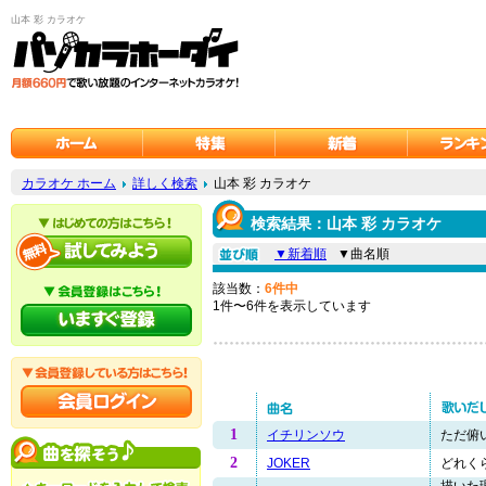
山本 彩 カラオケ
カラオケ ホーム
詳しく検索
山本 彩 カラオケ
検索結果：山本 彩 カラオケ
▼新着順
▼曲名順
該当数：
6件中
1件〜6件を表示しています
1
イチリンソウ
ただ俯い
2
JOKER
どれくら
描いた