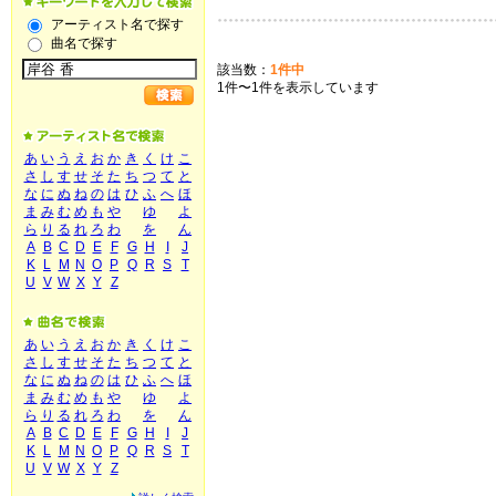
アーティスト名で探す
曲名で探す
該当数：
1件中
1件〜1件を表示しています
あ
い
う
え
お
か
き
く
け
こ
さ
し
す
せ
そ
た
ち
つ
て
と
な
に
ぬ
ね
の
は
ひ
ふ
へ
ほ
ま
み
む
め
も
や
ゆ
よ
ら
り
る
れ
ろ
わ
を
ん
A
B
C
D
E
F
G
H
I
J
K
L
M
N
O
P
Q
R
S
T
U
V
W
X
Y
Z
あ
い
う
え
お
か
き
く
け
こ
さ
し
す
せ
そ
た
ち
つ
て
と
な
に
ぬ
ね
の
は
ひ
ふ
へ
ほ
ま
み
む
め
も
や
ゆ
よ
ら
り
る
れ
ろ
わ
を
ん
A
B
C
D
E
F
G
H
I
J
K
L
M
N
O
P
Q
R
S
T
U
V
W
X
Y
Z