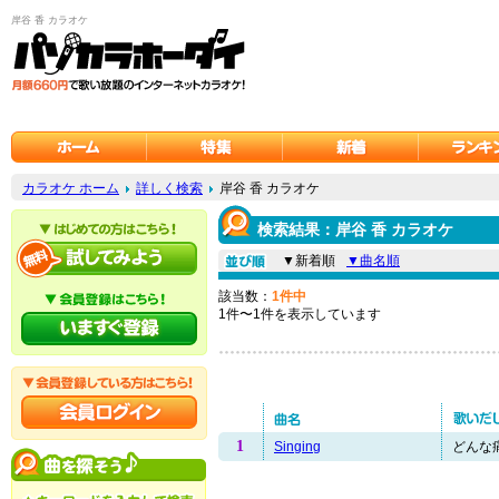
岸谷 香 カラオケ
カラオケ ホーム
詳しく検索
岸谷 香 カラオケ
検索結果：岸谷 香 カラオケ
▼新着順
▼曲名順
該当数：
1件中
1件〜1件を表示しています
1
Singing
どんな痛