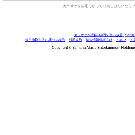
カラオケを自宅でゆっくり楽しみたいなら [
カラオケが月額660円で歌い放題 [パソカ
特定商取引法に基づく表示
利用規約
個人情報保護方針
ヘルプ
お
Copyright © Yamaha Music Entertainment Holdings, I