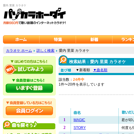
愛内 里菜 カラオケ
カラオケ ホーム
詳しく検索
愛内 里菜 カラオケ
検索結果：愛内 里菜 カラオケ
▼新着順
▼曲名順
該当数：
24件中
1件〜20件を表示しています
1
MAGIC
君が叩い
2
STORY
何度も悩