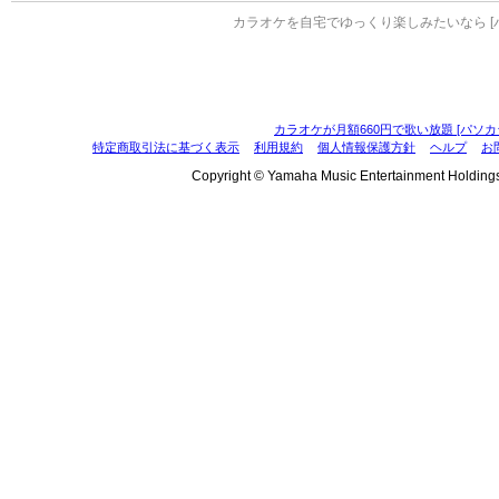
カラオケを自宅でゆっくり楽しみたいなら [
カラオケが月額660円で歌い放題 [パソカ
特定商取引法に基づく表示
利用規約
個人情報保護方針
ヘルプ
お
Copyright © Yamaha Music Entertainment Holdings, I