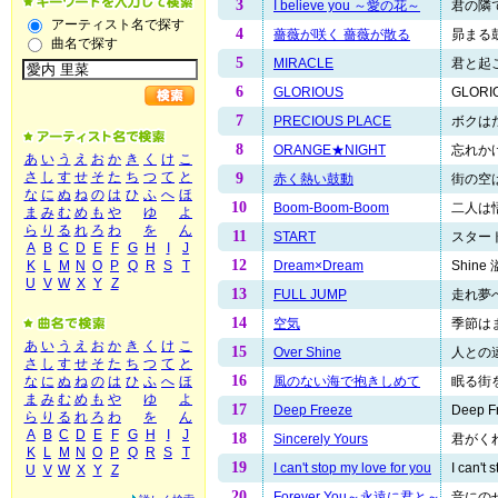
3
I believe you ～愛の花～
君の隣で
アーティスト名で探す
4
薔薇が咲く 薔薇が散る
昴まる鼓
曲名で探す
5
MIRACLE
君と起こ
6
GLORIOUS
GLOR
7
PRECIOUS PLACE
ボクはた
8
ORANGE★NIGHT
忘れかけ
あ
い
う
え
お
か
き
く
け
こ
さ
し
す
せ
そ
た
ち
つ
て
と
9
赤く熱い鼓動
街の空は
な
に
ぬ
ね
の
は
ひ
ふ
へ
ほ
10
Boom-Boom-Boom
二人は悟
ま
み
む
め
も
や
ゆ
よ
ら
り
る
れ
ろ
わ
を
ん
11
START
スタート
A
B
C
D
E
F
G
H
I
J
12
Dream×Dream
Shine
K
L
M
N
O
P
Q
R
S
T
U
V
W
X
Y
Z
13
FULL JUMP
走れ夢へ!
14
空気
季節はま
あ
い
う
え
お
か
き
く
け
こ
15
Over Shine
人との違
さ
し
す
せ
そ
た
ち
つ
て
と
16
風のない海で抱きしめて
眠る街を.
な
に
ぬ
ね
の
は
ひ
ふ
へ
ほ
ま
み
む
め
も
や
ゆ
よ
17
Deep Freeze
Deep Fr
ら
り
る
れ
ろ
わ
を
ん
A
B
C
D
E
F
G
H
I
J
18
Sincerely Yours
君がくれ
K
L
M
N
O
P
Q
R
S
T
19
I can't stop my love for you
I can't 
U
V
W
X
Y
Z
20
Forever You～永遠に君と～
音にのせ.