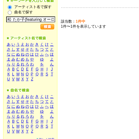
アーティスト名で探す
曲名で探す
該当数：
1件中
1件〜1件を表示しています
あ
い
う
え
お
か
き
く
け
こ
さ
し
す
せ
そ
た
ち
つ
て
と
な
に
ぬ
ね
の
は
ひ
ふ
へ
ほ
ま
み
む
め
も
や
ゆ
よ
ら
り
る
れ
ろ
わ
を
ん
A
B
C
D
E
F
G
H
I
J
K
L
M
N
O
P
Q
R
S
T
U
V
W
X
Y
Z
あ
い
う
え
お
か
き
く
け
こ
さ
し
す
せ
そ
た
ち
つ
て
と
な
に
ぬ
ね
の
は
ひ
ふ
へ
ほ
ま
み
む
め
も
や
ゆ
よ
ら
り
る
れ
ろ
わ
を
ん
A
B
C
D
E
F
G
H
I
J
K
L
M
N
O
P
Q
R
S
T
U
V
W
X
Y
Z