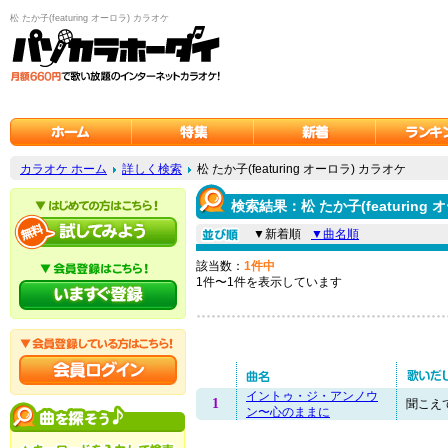
松 たか子(featuring オーロラ) カラオケ
カラオケ ホーム
詳しく検索
松 たか子(featuring オーロラ) カラオケ
検索結果：松 たか子(featuring
▼新着順
▼曲名順
該当数：
1件中
1件〜1件を表示しています
イントゥ・ジ・アンノウ
1
聞こえて
ン〜心のままに