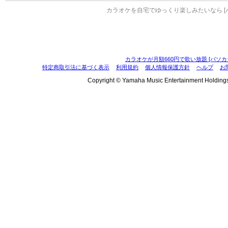
カラオケを自宅でゆっくり楽しみたいなら [
カラオケが月額660円で歌い放題 [パソカ
特定商取引法に基づく表示
利用規約
個人情報保護方針
ヘルプ
お
Copyright © Yamaha Music Entertainment Holdings, I