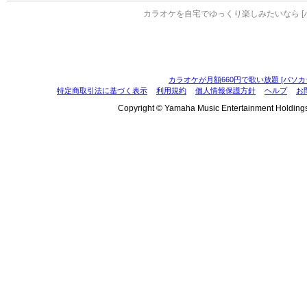
カラオケを自宅でゆっくり楽しみたいなら [
カラオケが月額660円で歌い放題 [パソカ
特定商取引法に基づく表示
利用規約
個人情報保護方針
ヘルプ
お
Copyright © Yamaha Music Entertainment Holdings, I