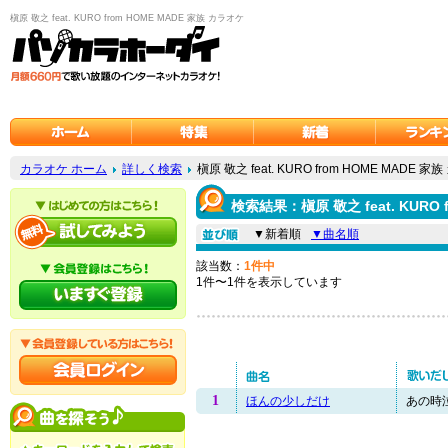
槇原 敬之 feat. KURO from HOME MADE 家族 カラオケ
カラオケ ホーム
詳しく検索
槇原 敬之 feat. KURO from HOME MADE 
検索結果：槇原 敬之 feat. KURO 
▼新着順
▼曲名順
該当数：
1件中
1件〜1件を表示しています
1
ほんの少しだけ
あの時泣