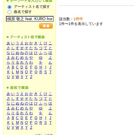
アーティスト名で探す
曲名で探す
該当数：
1件中
1件〜1件を表示しています
あ
い
う
え
お
か
き
く
け
こ
さ
し
す
せ
そ
た
ち
つ
て
と
な
に
ぬ
ね
の
は
ひ
ふ
へ
ほ
ま
み
む
め
も
や
ゆ
よ
ら
り
る
れ
ろ
わ
を
ん
A
B
C
D
E
F
G
H
I
J
K
L
M
N
O
P
Q
R
S
T
U
V
W
X
Y
Z
あ
い
う
え
お
か
き
く
け
こ
さ
し
す
せ
そ
た
ち
つ
て
と
な
に
ぬ
ね
の
は
ひ
ふ
へ
ほ
ま
み
む
め
も
や
ゆ
よ
ら
り
る
れ
ろ
わ
を
ん
A
B
C
D
E
F
G
H
I
J
K
L
M
N
O
P
Q
R
S
T
U
V
W
X
Y
Z