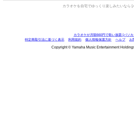
カラオケを自宅でゆっくり楽しみたいなら [
カラオケが月額660円で歌い放題 [パソカ
特定商取引法に基づく表示
利用規約
個人情報保護方針
ヘルプ
お
Copyright © Yamaha Music Entertainment Holdings, I