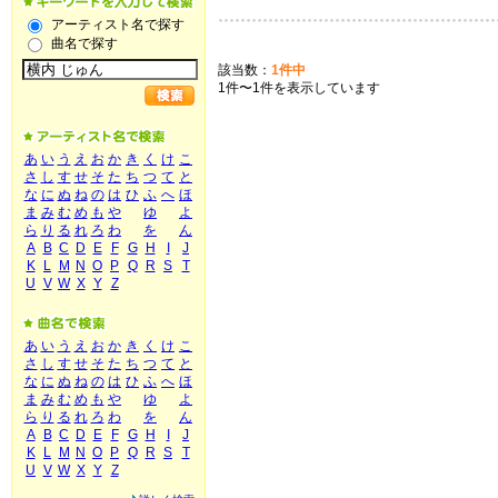
アーティスト名で探す
曲名で探す
該当数：
1件中
1件〜1件を表示しています
あ
い
う
え
お
か
き
く
け
こ
さ
し
す
せ
そ
た
ち
つ
て
と
な
に
ぬ
ね
の
は
ひ
ふ
へ
ほ
ま
み
む
め
も
や
ゆ
よ
ら
り
る
れ
ろ
わ
を
ん
A
B
C
D
E
F
G
H
I
J
K
L
M
N
O
P
Q
R
S
T
U
V
W
X
Y
Z
あ
い
う
え
お
か
き
く
け
こ
さ
し
す
せ
そ
た
ち
つ
て
と
な
に
ぬ
ね
の
は
ひ
ふ
へ
ほ
ま
み
む
め
も
や
ゆ
よ
ら
り
る
れ
ろ
わ
を
ん
A
B
C
D
E
F
G
H
I
J
K
L
M
N
O
P
Q
R
S
T
U
V
W
X
Y
Z