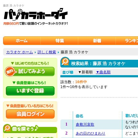
藤原 浩 カラオケ
カラオケ ホーム
詳しく検索
藤原 浩 カラオケ
検索結果：藤原 浩 カラオケ
▼新着順
▼曲名順
該当数：
16件中
1件〜16件を表示しています
もつれ
1
倉敷川哀歌
ないので
2
あの日のひまわり
どこまで