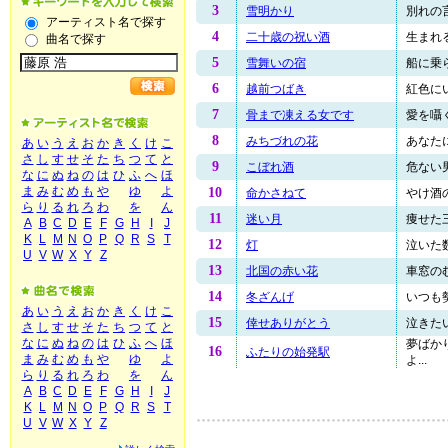
3
雪明かり
別れの言
アーティスト名で探す
4
二十歳の祝い酒
生まれる
曲名で探す
5
雪舞いの宿
船に乗ら
6
越前つばき
紅色にい
7
骨まで凍える女です
愛を囁く
8
みちづれの花
あなたに
あ
い
う
え
お
か
き
く
け
こ
さ
し
す
せ
そ
た
ち
つ
て
と
9
こぼれ酒
危ない男
な
に
ぬ
ね
の
は
ひ
ふ
へ
ほ
ま
み
む
め
も
や
ゆ
よ
10
命かさねて
やけ酒の
ら
り
る
れ
ろ
わ
を
ん
11
迷い月
痩せた三
A
B
C
D
E
F
G
H
I
J
K
L
M
N
O
P
Q
R
S
T
12
灯
泣いた数
U
V
W
X
Y
Z
13
北国の赤い花
車窓のむ
14
冬ざんげ
いつも
あ
い
う
え
お
か
き
く
け
こ
15
倖せありがとう
泣きたい
さ
し
す
せ
そ
た
ち
つ
て
と
な
に
ぬ
ね
の
は
ひ
ふ
へ
ほ
夢ばか
16
ふたりの始発駅
ま
み
む
め
も
や
ゆ
よ
よ...
ら
り
る
れ
ろ
わ
を
ん
A
B
C
D
E
F
G
H
I
J
K
L
M
N
O
P
Q
R
S
T
U
V
W
X
Y
Z