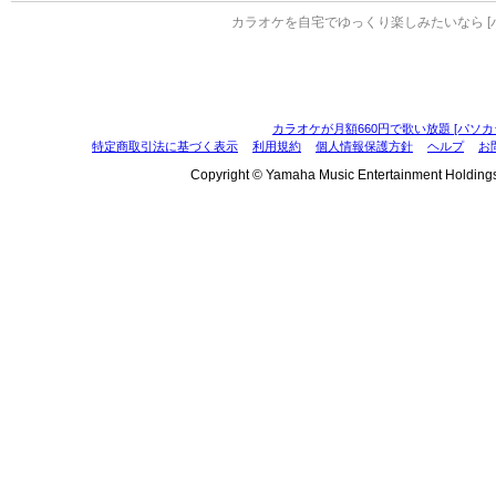
カラオケを自宅でゆっくり楽しみたいなら [
カラオケが月額660円で歌い放題 [パソカ
特定商取引法に基づく表示
利用規約
個人情報保護方針
ヘルプ
お
Copyright © Yamaha Music Entertainment Holdings, I