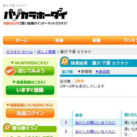
藤川 千愛 カラオケ
カラオケ ホーム
詳しく検索
藤川 千愛 カラオケ
検索結果：藤川 千愛 カラオケ
▼新着順
▼曲名順
該当数：
2件中
1件〜2件を表示しています
1
あたしが隣にいるうちに
通いなれ
通いな
2
あたしが隣にいるうちに
な...