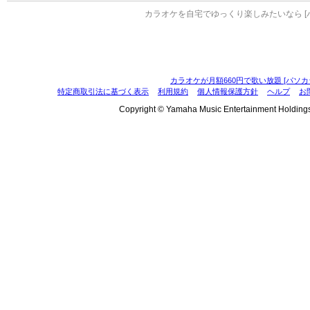
カラオケを自宅でゆっくり楽しみたいなら [
カラオケが月額660円で歌い放題 [パソカ
特定商取引法に基づく表示
利用規約
個人情報保護方針
ヘルプ
お
Copyright © Yamaha Music Entertainment Holdings, I