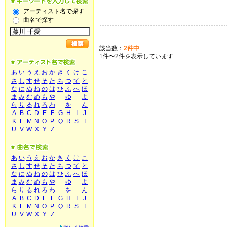
アーティスト名で探す
曲名で探す
該当数：
2件中
1件〜2件を表示しています
あ
い
う
え
お
か
き
く
け
こ
さ
し
す
せ
そ
た
ち
つ
て
と
な
に
ぬ
ね
の
は
ひ
ふ
へ
ほ
ま
み
む
め
も
や
ゆ
よ
ら
り
る
れ
ろ
わ
を
ん
A
B
C
D
E
F
G
H
I
J
K
L
M
N
O
P
Q
R
S
T
U
V
W
X
Y
Z
あ
い
う
え
お
か
き
く
け
こ
さ
し
す
せ
そ
た
ち
つ
て
と
な
に
ぬ
ね
の
は
ひ
ふ
へ
ほ
ま
み
む
め
も
や
ゆ
よ
ら
り
る
れ
ろ
わ
を
ん
A
B
C
D
E
F
G
H
I
J
K
L
M
N
O
P
Q
R
S
T
U
V
W
X
Y
Z