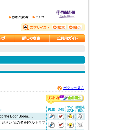
ボタンの見方
top the BoonBoom......
ください 我の名を!ウルトラマ