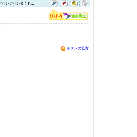
バレアバレまくれ...
1
ボタンの見方