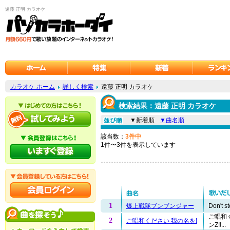
遠藤 正明 カラオケ
カラオケ ホーム
詳しく検索
遠藤 正明 カラオケ
検索結果：遠藤 正明 カラオケ
▼新着順
▼曲名順
該当数：
3件中
1件〜3件を表示しています
1
爆上戦隊ブンブンジャー
Don't s
ご唱和
2
ご唱和ください 我の名を!
ンZ!!...