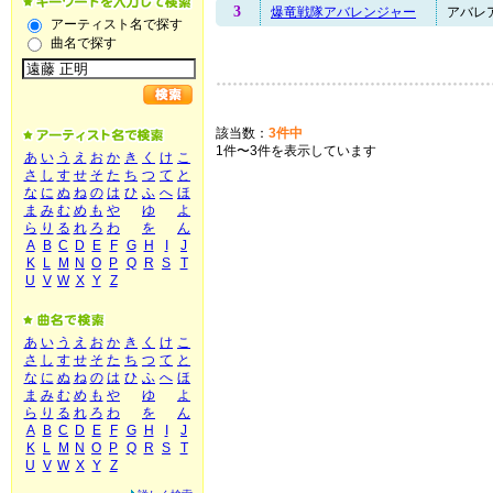
3
爆竜戦隊アバレンジャー
アバレア
アーティスト名で探す
曲名で探す
該当数：
3件中
1件〜3件を表示しています
あ
い
う
え
お
か
き
く
け
こ
さ
し
す
せ
そ
た
ち
つ
て
と
な
に
ぬ
ね
の
は
ひ
ふ
へ
ほ
ま
み
む
め
も
や
ゆ
よ
ら
り
る
れ
ろ
わ
を
ん
A
B
C
D
E
F
G
H
I
J
K
L
M
N
O
P
Q
R
S
T
U
V
W
X
Y
Z
あ
い
う
え
お
か
き
く
け
こ
さ
し
す
せ
そ
た
ち
つ
て
と
な
に
ぬ
ね
の
は
ひ
ふ
へ
ほ
ま
み
む
め
も
や
ゆ
よ
ら
り
る
れ
ろ
わ
を
ん
A
B
C
D
E
F
G
H
I
J
K
L
M
N
O
P
Q
R
S
T
U
V
W
X
Y
Z