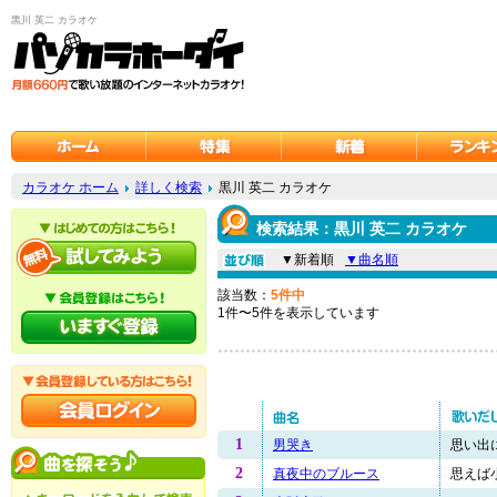
黒川 英二 カラオケ
カラオケ ホーム
詳しく検索
黒川 英二 カラオケ
検索結果：黒川 英二 カラオケ
▼新着順
▼曲名順
該当数：
5件中
1件〜5件を表示しています
1
男哭き
思い出に
2
真夜中のブルース
思えば小