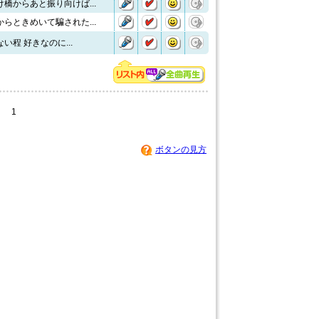
橋からあと振り向けば...
らときめいて騙された...
い程 好きなのに...
1
ボタンの見方