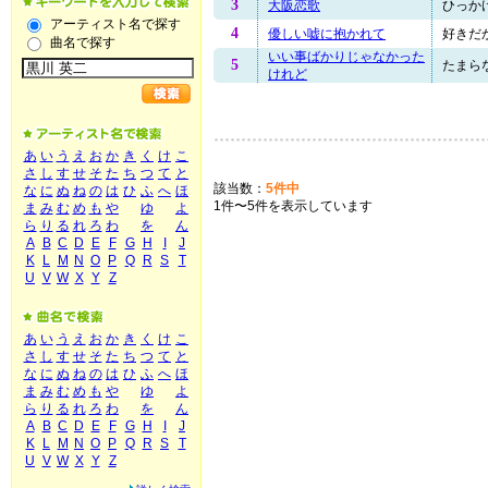
3
大阪恋歌
ひっかけ
アーティスト名で探す
4
優しい嘘に抱かれて
好きだか
曲名で探す
いい事ばかりじゃなかった
5
たまらな
けれど
あ
い
う
え
お
か
き
く
け
こ
さ
し
す
せ
そ
た
ち
つ
て
と
該当数：
5件中
な
に
ぬ
ね
の
は
ひ
ふ
へ
ほ
1件〜5件を表示しています
ま
み
む
め
も
や
ゆ
よ
ら
り
る
れ
ろ
わ
を
ん
A
B
C
D
E
F
G
H
I
J
K
L
M
N
O
P
Q
R
S
T
U
V
W
X
Y
Z
あ
い
う
え
お
か
き
く
け
こ
さ
し
す
せ
そ
た
ち
つ
て
と
な
に
ぬ
ね
の
は
ひ
ふ
へ
ほ
ま
み
む
め
も
や
ゆ
よ
ら
り
る
れ
ろ
わ
を
ん
A
B
C
D
E
F
G
H
I
J
K
L
M
N
O
P
Q
R
S
T
U
V
W
X
Y
Z