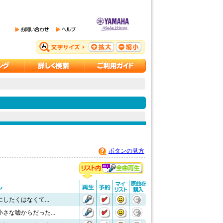
ボタンの見方
したくはなくて...
さな嘘からだった...