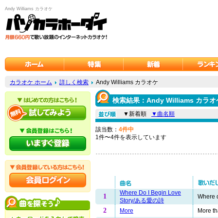
Andy Williams カラオケ
カラオケ ホーム
詳しく検索
Andy Williams カラオケ
検索結果：Andy Williams カラ
▼新着順
▼曲名順
該当数：
4件中
1件〜4件を表示しています
Where Do I Begin Love
1
Where do
Story/ある愛の詩
2
More
More tha