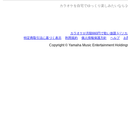
カラオケを自宅でゆっくり楽しみたいなら [
カラオケが月額660円で歌い放題 [パソカ
特定商取引法に基づく表示
利用規約
個人情報保護方針
ヘルプ
お
Copyright © Yamaha Music Entertainment Holdings, I