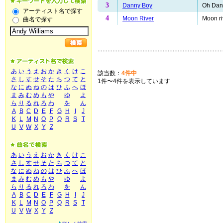
3
Danny Boy
Oh Dann
アーティスト名で探す
4
Moon River
Moon ri
曲名で探す
あ
い
う
え
お
か
き
く
け
こ
該当数：
4件中
さ
し
す
せ
そ
た
ち
つ
て
と
1件〜4件を表示しています
な
に
ぬ
ね
の
は
ひ
ふ
へ
ほ
ま
み
む
め
も
や
ゆ
よ
ら
り
る
れ
ろ
わ
を
ん
A
B
C
D
E
F
G
H
I
J
K
L
M
N
O
P
Q
R
S
T
U
V
W
X
Y
Z
あ
い
う
え
お
か
き
く
け
こ
さ
し
す
せ
そ
た
ち
つ
て
と
な
に
ぬ
ね
の
は
ひ
ふ
へ
ほ
ま
み
む
め
も
や
ゆ
よ
ら
り
る
れ
ろ
わ
を
ん
A
B
C
D
E
F
G
H
I
J
K
L
M
N
O
P
Q
R
S
T
U
V
W
X
Y
Z