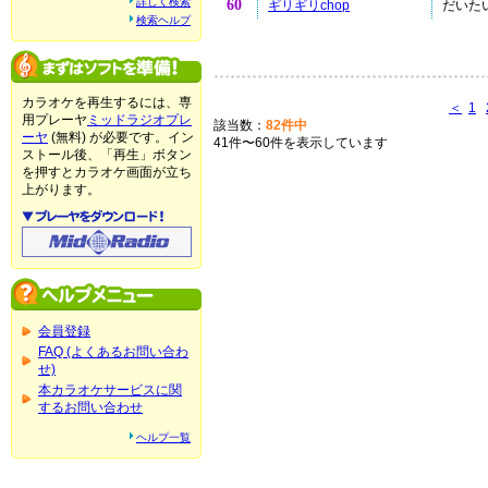
詳しく検索
60
ギリギリchop
だいたい
検索ヘルプ
カラオケを再生するには、専
＜
1
用プレーヤ
ミッドラジオプレ
該当数：
82件中
ーヤ
(無料) が必要です。イン
41件〜60件を表示しています
ストール後、「再生」ボタン
を押すとカラオケ画面が立ち
上がります。
会員登録
FAQ (よくあるお問い合わ
せ)
本カラオケサービスに関
するお問い合わせ
ヘルプ一覧