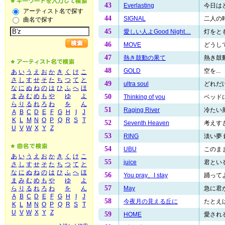
43
Everlasting
今日はど
アーティスト名で探す
44
SIGNAL
二人の時
曲名で探す
45
愛しい人よGood Night…
灯をとも
46
MOVE
どうし
47
熱き鼓動の果て
熱き鼓動
48
GOLD
空を...
あ
い
う
え
お
か
き
く
け
こ
さ
し
す
せ
そ
た
ち
つ
て
と
49
ultra soul
どれだけ
な
に
ぬ
ね
の
は
ひ
ふ
へ
ほ
ま
み
む
め
も
や
ゆ
よ
50
Thinking of you
ベッドに
ら
り
る
れ
ろ
わ
を
ん
51
Raging River
冷たい風
A
B
C
D
E
F
G
H
I
J
K
L
M
N
O
P
Q
R
S
T
52
Seventh Heaven
考えすぎ
U
V
W
X
Y
Z
53
RING
淡い夢 鈴
54
UBU
このまま
あ
い
う
え
お
か
き
く
け
こ
55
juice
君といる
さ
し
す
せ
そ
た
ち
つ
て
と
な
に
ぬ
ね
の
は
ひ
ふ
へ
ほ
56
You pray、I stay
踊ってよ
ま
み
む
め
も
や
ゆ
よ
57
May
急に君が
ら
り
る
れ
ろ
わ
を
ん
A
B
C
D
E
F
G
H
I
J
58
今夜月の見える丘に
たとえば
K
L
M
N
O
P
Q
R
S
T
U
V
W
X
Y
Z
59
HOME
愛され