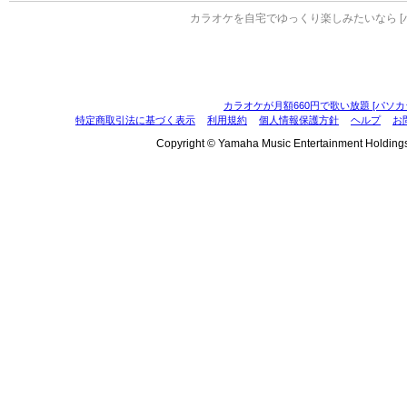
カラオケを自宅でゆっくり楽しみたいなら [
カラオケが月額660円で歌い放題 [パソカ
特定商取引法に基づく表示
利用規約
個人情報保護方針
ヘルプ
お
Copyright © Yamaha Music Entertainment Holdings, I