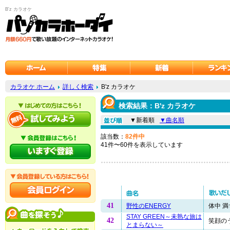
B'z カラオケ
カラオケ ホーム
詳しく検索
B'z カラオケ
検索結果：B'z カラオケ
▼新着順
▼曲名順
該当数：
82件中
41件〜60件を表示しています
41
野性のENERGY
体中 満
STAY GREEN～未熟な旅は
42
笑顔のう
とまらない～