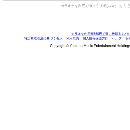
カラオケを自宅でゆっくり楽しみたいなら [
カラオケが月額660円で歌い放題 [パソカ
特定商取引法に基づく表示
利用規約
個人情報保護方針
ヘルプ
お
Copyright © Yamaha Music Entertainment Holdings, I