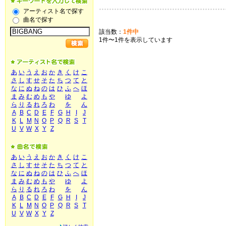
アーティスト名で探す
曲名で探す
該当数：
1件中
1件〜1件を表示しています
あ
い
う
え
お
か
き
く
け
こ
さ
し
す
せ
そ
た
ち
つ
て
と
な
に
ぬ
ね
の
は
ひ
ふ
へ
ほ
ま
み
む
め
も
や
ゆ
よ
ら
り
る
れ
ろ
わ
を
ん
A
B
C
D
E
F
G
H
I
J
K
L
M
N
O
P
Q
R
S
T
U
V
W
X
Y
Z
あ
い
う
え
お
か
き
く
け
こ
さ
し
す
せ
そ
た
ち
つ
て
と
な
に
ぬ
ね
の
は
ひ
ふ
へ
ほ
ま
み
む
め
も
や
ゆ
よ
ら
り
る
れ
ろ
わ
を
ん
A
B
C
D
E
F
G
H
I
J
K
L
M
N
O
P
Q
R
S
T
U
V
W
X
Y
Z