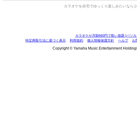
カラオケを自宅でゆっくり楽しみたいなら [
カラオケが月額660円で歌い放題 [パソカ
特定商取引法に基づく表示
利用規約
個人情報保護方針
ヘルプ
お
Copyright © Yamaha Music Entertainment Holdings, I