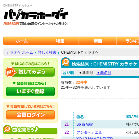
CHEMISTRY カラオケ
カラオケ ホーム
詳しく検索
CHEMISTRY カラオケ
検索結果：CHEMISTRY カラオケ
▼新着順
▼曲名順
該当数：
32件中
21件〜32件を表示しています
21
So in Vain
独りでい
22
アシタヘカエル
少し遠い
YOUR NAME NEVER