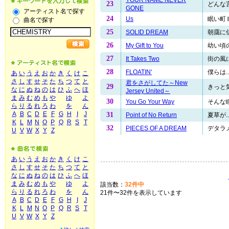
23
どんな言
GONE
アーティスト名で探す
24
Us
眠い町 
曲名で探す
25
SOLID DREAM
朝靄に信
26
My Gift to You
幼い頃の
27
It Takes Two
街の風に
28
FLOATIN'
僕らは..
あ
い
う
え
お
か
き
く
け
こ
さ
し
す
せ
そ
た
ち
つ
て
と
君をさがしてた～New
29
きっと気
な
に
ぬ
ね
の
は
ひ
ふ
へ
ほ
Jersey United～
ま
み
む
め
も
や
ゆ
よ
30
You Go Your Way
そんな瞳
ら
り
る
れ
ろ
わ
を
ん
A
B
C
D
E
F
G
H
I
J
31
Point of No Return
夏草が..
K
L
M
N
O
P
Q
R
S
T
32
PIECES OF A DREAM
デタラメ
U
V
W
X
Y
Z
あ
い
う
え
お
か
き
く
け
こ
さ
し
す
せ
そ
た
ち
つ
て
と
な
に
ぬ
ね
の
は
ひ
ふ
へ
ほ
ま
み
む
め
も
や
ゆ
よ
該当数：
32件中
ら
り
る
れ
ろ
わ
を
ん
21件〜32件を表示しています
A
B
C
D
E
F
G
H
I
J
K
L
M
N
O
P
Q
R
S
T
U
V
W
X
Y
Z