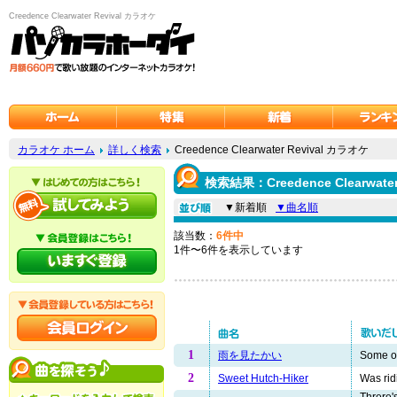
Creedence Clearwater Revival カラオケ
カラオケ ホーム
詳しく検索
Creedence Clearwater Revival カラオケ
検索結果：Creedence Clearwate
▼新着順
▼曲名順
該当数：
6件中
1件〜6件を表示しています
1
雨を見たかい
Some on
2
Sweet Hutch-Hiker
Was rid
Threre'