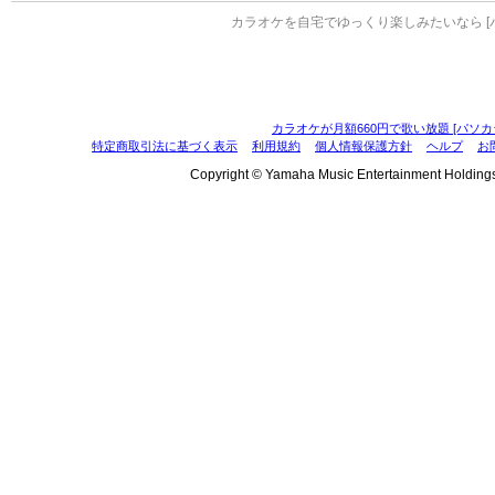
カラオケを自宅でゆっくり楽しみたいなら [
カラオケが月額660円で歌い放題 [パソカ
特定商取引法に基づく表示
利用規約
個人情報保護方針
ヘルプ
お
Copyright © Yamaha Music Entertainment Holdings, I