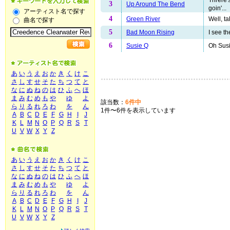
3
Up Around The Bend
goin'...
アーティスト名で探す
4
Green River
Well, t
曲名で探す
5
Bad Moon Rising
I see th
6
Susie Q
Oh Susi
あ
い
う
え
お
か
き
く
け
こ
さ
し
す
せ
そ
た
ち
つ
て
と
な
に
ぬ
ね
の
は
ひ
ふ
へ
ほ
ま
み
む
め
も
や
ゆ
よ
該当数：
6件中
ら
り
る
れ
ろ
わ
を
ん
1件〜6件を表示しています
A
B
C
D
E
F
G
H
I
J
K
L
M
N
O
P
Q
R
S
T
U
V
W
X
Y
Z
あ
い
う
え
お
か
き
く
け
こ
さ
し
す
せ
そ
た
ち
つ
て
と
な
に
ぬ
ね
の
は
ひ
ふ
へ
ほ
ま
み
む
め
も
や
ゆ
よ
ら
り
る
れ
ろ
わ
を
ん
A
B
C
D
E
F
G
H
I
J
K
L
M
N
O
P
Q
R
S
T
U
V
W
X
Y
Z