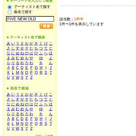
アーティスト名で探す
曲名で探す
該当数：
1件中
1件〜1件を表示しています
あ
い
う
え
お
か
き
く
け
こ
さ
し
す
せ
そ
た
ち
つ
て
と
な
に
ぬ
ね
の
は
ひ
ふ
へ
ほ
ま
み
む
め
も
や
ゆ
よ
ら
り
る
れ
ろ
わ
を
ん
A
B
C
D
E
F
G
H
I
J
K
L
M
N
O
P
Q
R
S
T
U
V
W
X
Y
Z
あ
い
う
え
お
か
き
く
け
こ
さ
し
す
せ
そ
た
ち
つ
て
と
な
に
ぬ
ね
の
は
ひ
ふ
へ
ほ
ま
み
む
め
も
や
ゆ
よ
ら
り
る
れ
ろ
わ
を
ん
A
B
C
D
E
F
G
H
I
J
K
L
M
N
O
P
Q
R
S
T
U
V
W
X
Y
Z