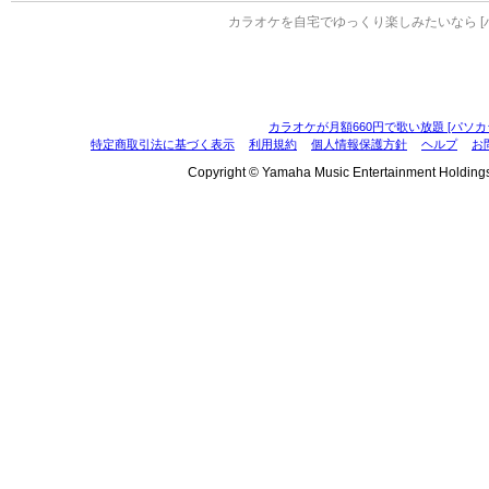
カラオケを自宅でゆっくり楽しみたいなら [
カラオケが月額660円で歌い放題 [パソカ
特定商取引法に基づく表示
利用規約
個人情報保護方針
ヘルプ
お
Copyright © Yamaha Music Entertainment Holdings, I