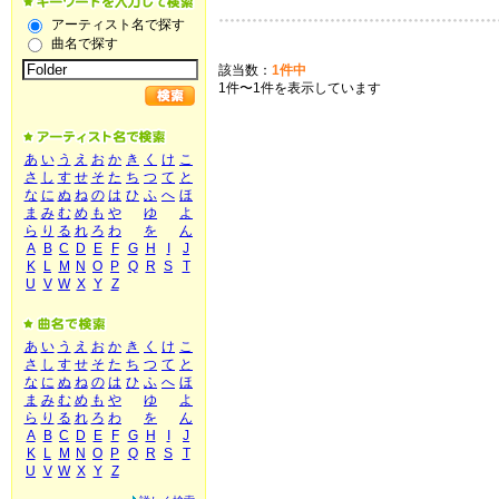
アーティスト名で探す
曲名で探す
該当数：
1件中
1件〜1件を表示しています
あ
い
う
え
お
か
き
く
け
こ
さ
し
す
せ
そ
た
ち
つ
て
と
な
に
ぬ
ね
の
は
ひ
ふ
へ
ほ
ま
み
む
め
も
や
ゆ
よ
ら
り
る
れ
ろ
わ
を
ん
A
B
C
D
E
F
G
H
I
J
K
L
M
N
O
P
Q
R
S
T
U
V
W
X
Y
Z
あ
い
う
え
お
か
き
く
け
こ
さ
し
す
せ
そ
た
ち
つ
て
と
な
に
ぬ
ね
の
は
ひ
ふ
へ
ほ
ま
み
む
め
も
や
ゆ
よ
ら
り
る
れ
ろ
わ
を
ん
A
B
C
D
E
F
G
H
I
J
K
L
M
N
O
P
Q
R
S
T
U
V
W
X
Y
Z