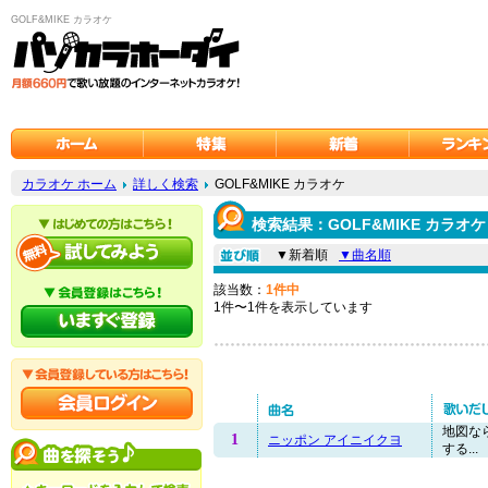
GOLF&MIKE カラオケ
カラオケ ホーム
詳しく検索
GOLF&MIKE カラオケ
検索結果：GOLF&MIKE カラオケ
▼新着順
▼曲名順
該当数：
1件中
1件〜1件を表示しています
地図な
1
ニッポン アイニイクヨ
する...