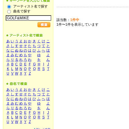
アーティスト名で探す
曲名で探す
該当数：
1件中
1件〜1件を表示しています
あ
い
う
え
お
か
き
く
け
こ
さ
し
す
せ
そ
た
ち
つ
て
と
な
に
ぬ
ね
の
は
ひ
ふ
へ
ほ
ま
み
む
め
も
や
ゆ
よ
ら
り
る
れ
ろ
わ
を
ん
A
B
C
D
E
F
G
H
I
J
K
L
M
N
O
P
Q
R
S
T
U
V
W
X
Y
Z
あ
い
う
え
お
か
き
く
け
こ
さ
し
す
せ
そ
た
ち
つ
て
と
な
に
ぬ
ね
の
は
ひ
ふ
へ
ほ
ま
み
む
め
も
や
ゆ
よ
ら
り
る
れ
ろ
わ
を
ん
A
B
C
D
E
F
G
H
I
J
K
L
M
N
O
P
Q
R
S
T
U
V
W
X
Y
Z