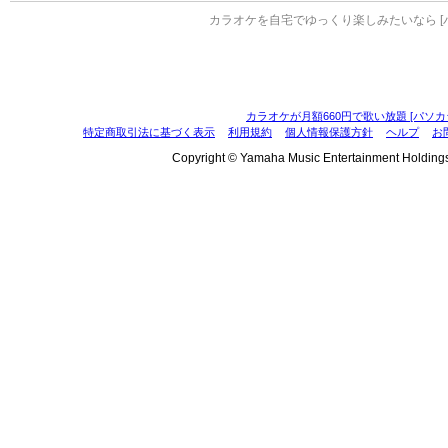
カラオケを自宅でゆっくり楽しみたいなら [
カラオケが月額660円で歌い放題 [パソカ
特定商取引法に基づく表示
利用規約
個人情報保護方針
ヘルプ
お
Copyright © Yamaha Music Entertainment Holdings, I