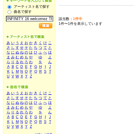
アーティスト名で探す
曲名で探す
該当数：
1件中
1件〜1件を表示しています
あ
い
う
え
お
か
き
く
け
こ
さ
し
す
せ
そ
た
ち
つ
て
と
な
に
ぬ
ね
の
は
ひ
ふ
へ
ほ
ま
み
む
め
も
や
ゆ
よ
ら
り
る
れ
ろ
わ
を
ん
A
B
C
D
E
F
G
H
I
J
K
L
M
N
O
P
Q
R
S
T
U
V
W
X
Y
Z
あ
い
う
え
お
か
き
く
け
こ
さ
し
す
せ
そ
た
ち
つ
て
と
な
に
ぬ
ね
の
は
ひ
ふ
へ
ほ
ま
み
む
め
も
や
ゆ
よ
ら
り
る
れ
ろ
わ
を
ん
A
B
C
D
E
F
G
H
I
J
K
L
M
N
O
P
Q
R
S
T
U
V
W
X
Y
Z