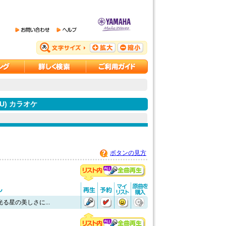
NSU) カラオケ
ボタンの見方
る星の美しさに...