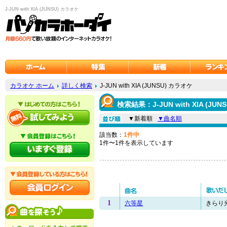
J-JUN with XIA (JUNSU) カラオケ
カラオケ ホーム
詳しく検索
J-JUN with XIA (JUNSU) カラオケ
検索結果：J-JUN with XIA (JU
▼新着順
▼曲名順
該当数：
1件中
1件〜1件を表示しています
1
六等星
きらり光