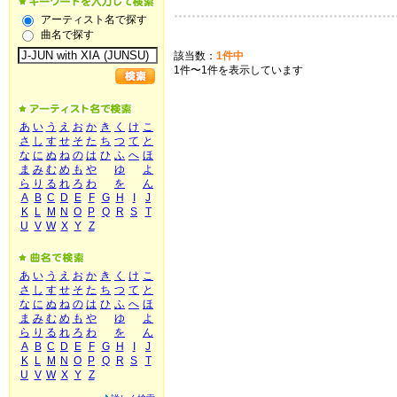
アーティスト名で探す
曲名で探す
該当数：
1件中
1件〜1件を表示しています
あ
い
う
え
お
か
き
く
け
こ
さ
し
す
せ
そ
た
ち
つ
て
と
な
に
ぬ
ね
の
は
ひ
ふ
へ
ほ
ま
み
む
め
も
や
ゆ
よ
ら
り
る
れ
ろ
わ
を
ん
A
B
C
D
E
F
G
H
I
J
K
L
M
N
O
P
Q
R
S
T
U
V
W
X
Y
Z
あ
い
う
え
お
か
き
く
け
こ
さ
し
す
せ
そ
た
ち
つ
て
と
な
に
ぬ
ね
の
は
ひ
ふ
へ
ほ
ま
み
む
め
も
や
ゆ
よ
ら
り
る
れ
ろ
わ
を
ん
A
B
C
D
E
F
G
H
I
J
K
L
M
N
O
P
Q
R
S
T
U
V
W
X
Y
Z