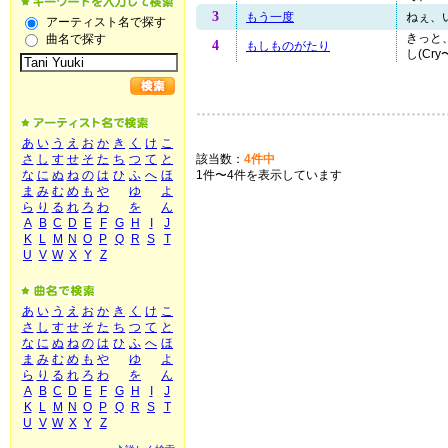
3
もう一度
ねぇ、い
アーティスト名で探す
きっと
曲名で探す
4
もしものがたり
し(Cry〜)
あ
い
う
え
お
か
き
く
け
こ
該当数：
4件中
さ
し
す
せ
そ
た
ち
つ
て
と
1件〜4件を表示しています
な
に
ぬ
ね
の
は
ひ
ふ
へ
ほ
ま
み
む
め
も
や
ゆ
よ
ら
り
る
れ
ろ
わ
を
ん
A
B
C
D
E
F
G
H
I
J
K
L
M
N
O
P
Q
R
S
T
U
V
W
X
Y
Z
あ
い
う
え
お
か
き
く
け
こ
さ
し
す
せ
そ
た
ち
つ
て
と
な
に
ぬ
ね
の
は
ひ
ふ
へ
ほ
ま
み
む
め
も
や
ゆ
よ
ら
り
る
れ
ろ
わ
を
ん
A
B
C
D
E
F
G
H
I
J
K
L
M
N
O
P
Q
R
S
T
U
V
W
X
Y
Z