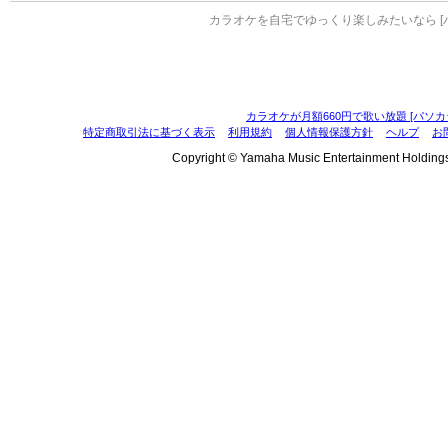
カラオケを自宅でゆっくり楽しみたいなら [
カラオケが月額660円で歌い放題 [パソカ
特定商取引法に基づく表示
利用規約
個人情報保護方針
ヘルプ
お
Copyright © Yamaha Music Entertainment Holdings, I