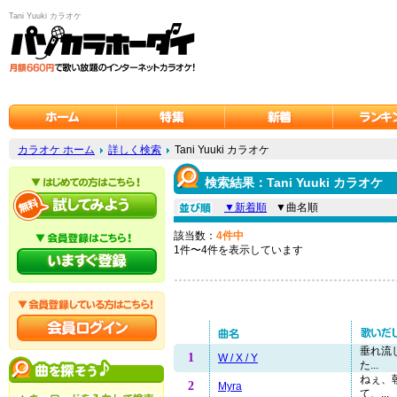
Tani Yuuki カラオケ
カラオケ ホーム
詳しく検索
Tani Yuuki カラオケ
検索結果：Tani Yuuki カラオケ
▼新着順
▼曲名順
該当数：
4件中
1件〜4件を表示しています
垂れ流
1
W / X / Y
た...
ねぇ、
2
Myra
て、...