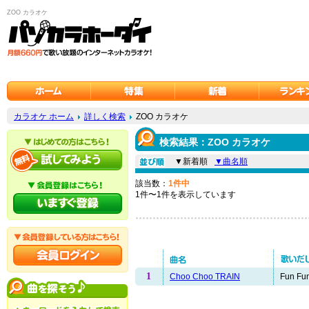
ZOO カラオケ
カラオケ ホーム
詳しく検索
ZOO カラオケ
検索結果：ZOO カラオケ
▼新着順
▼曲名順
該当数：
1件中
1件〜1件を表示しています
1
Choo Choo TRAIN
Fun Fun