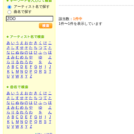
アーティスト名で探す
曲名で探す
該当数：
1件中
1件〜1件を表示しています
あ
い
う
え
お
か
き
く
け
こ
さ
し
す
せ
そ
た
ち
つ
て
と
な
に
ぬ
ね
の
は
ひ
ふ
へ
ほ
ま
み
む
め
も
や
ゆ
よ
ら
り
る
れ
ろ
わ
を
ん
A
B
C
D
E
F
G
H
I
J
K
L
M
N
O
P
Q
R
S
T
U
V
W
X
Y
Z
あ
い
う
え
お
か
き
く
け
こ
さ
し
す
せ
そ
た
ち
つ
て
と
な
に
ぬ
ね
の
は
ひ
ふ
へ
ほ
ま
み
む
め
も
や
ゆ
よ
ら
り
る
れ
ろ
わ
を
ん
A
B
C
D
E
F
G
H
I
J
K
L
M
N
O
P
Q
R
S
T
U
V
W
X
Y
Z