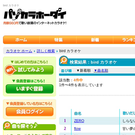
bird カラオケ
カラオケ ホーム
詳しく検索
bird カラオケ
検索結果：bird カラオケ
▼新着順
▼曲名順
該当数：
4件中
1件〜4件を表示しています
1
ZERO
しらない
2
flow
甘い夢の.