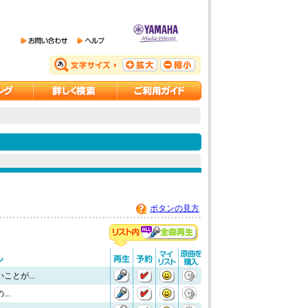
ボタンの見方
ことが...
..