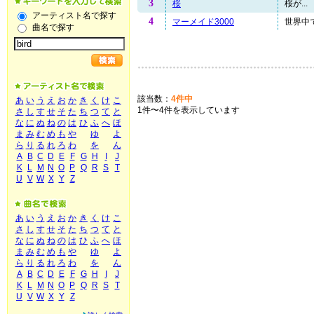
3
桜
桜が...
アーティスト名で探す
4
マーメイド3000
世界中で
曲名で探す
該当数：
4件中
あ
い
う
え
お
か
き
く
け
こ
1件〜4件を表示しています
さ
し
す
せ
そ
た
ち
つ
て
と
な
に
ぬ
ね
の
は
ひ
ふ
へ
ほ
ま
み
む
め
も
や
ゆ
よ
ら
り
る
れ
ろ
わ
を
ん
A
B
C
D
E
F
G
H
I
J
K
L
M
N
O
P
Q
R
S
T
U
V
W
X
Y
Z
あ
い
う
え
お
か
き
く
け
こ
さ
し
す
せ
そ
た
ち
つ
て
と
な
に
ぬ
ね
の
は
ひ
ふ
へ
ほ
ま
み
む
め
も
や
ゆ
よ
ら
り
る
れ
ろ
わ
を
ん
A
B
C
D
E
F
G
H
I
J
K
L
M
N
O
P
Q
R
S
T
U
V
W
X
Y
Z