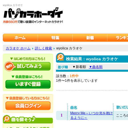
wyolica カラオケ
カラオケ ホーム
詳しく検索
wyolica カラオケ
検索結果：wyolica カラオケ
▼新着順
▼曲名順
該当数：
1件中
1件〜1件を表示しています
Mercy Me～いつか光を抱け
1
こころの
るように～