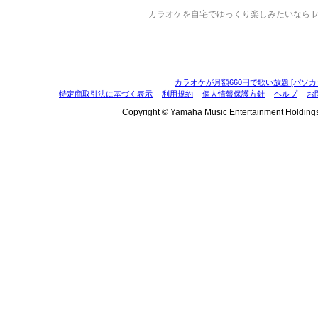
カラオケを自宅でゆっくり楽しみたいなら [
カラオケが月額660円で歌い放題 [パソカ
特定商取引法に基づく表示
利用規約
個人情報保護方針
ヘルプ
お
Copyright © Yamaha Music Entertainment Holdings, I