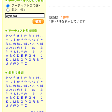
アーティスト名で探す
曲名で探す
該当数：
1件中
1件〜1件を表示しています
あ
い
う
え
お
か
き
く
け
こ
さ
し
す
せ
そ
た
ち
つ
て
と
な
に
ぬ
ね
の
は
ひ
ふ
へ
ほ
ま
み
む
め
も
や
ゆ
よ
ら
り
る
れ
ろ
わ
を
ん
A
B
C
D
E
F
G
H
I
J
K
L
M
N
O
P
Q
R
S
T
U
V
W
X
Y
Z
あ
い
う
え
お
か
き
く
け
こ
さ
し
す
せ
そ
た
ち
つ
て
と
な
に
ぬ
ね
の
は
ひ
ふ
へ
ほ
ま
み
む
め
も
や
ゆ
よ
ら
り
る
れ
ろ
わ
を
ん
A
B
C
D
E
F
G
H
I
J
K
L
M
N
O
P
Q
R
S
T
U
V
W
X
Y
Z