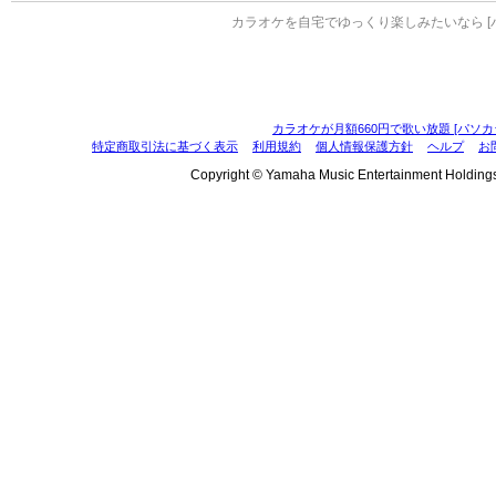
カラオケを自宅でゆっくり楽しみたいなら [
カラオケが月額660円で歌い放題 [パソカ
特定商取引法に基づく表示
利用規約
個人情報保護方針
ヘルプ
お
Copyright © Yamaha Music Entertainment Holdings, I