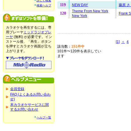
詳しく検索
119
NEW DAY
藤原 さ
検索ヘルプ
Theme From New York
120
Frank S
New York
カラオケを再生するには、専
用プレーヤ
ミッドラジオプレ
ーヤ
(無料) が必要です。イン
ストール後、「再生」ボタン
[1]
＜
4
を押すとカラオケ画面が立ち
該当数：
151件中
上がります。
101件〜120件を表示してい
ます
会員登録
FAQ (よくあるお問い合わ
せ)
本カラオケサービスに関
するお問い合わせ
ヘルプ一覧