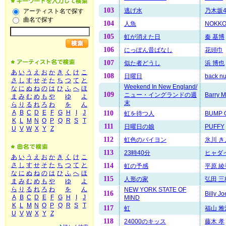
103
逃げ水
乃木坂4
アーティスト名で探す
曲名で探す
104
人魚
NOKK
105
虹が消えた日
秦 基博
106
にっぽん昔ばなし
花頭巾
107
似た者どうし
浜 博也
あ
い
う
え
お
か
き
く
け
こ
108
日曜日
back n
さ
し
す
せ
そ
た
ち
つ
て
と
Weekend In New England/
な
に
ぬ
ね
の
は
ひ
ふ
へ
ほ
109
ニュー・イングランドの週
Barry M
ま
み
む
め
も
や
ゆ
よ
末
ら
り
る
れ
ろ
わ
を
ん
A
B
C
D
E
F
G
H
I
J
110
虹を待つ人
BUMP 
K
L
M
N
O
P
Q
R
S
T
111
日曜日の娘
PUFFY
U
V
W
X
Y
Z
112
虹色のバイヨン
氷川 き
113
23時40分
ヒャダ
あ
い
う
え
お
か
き
く
け
こ
さ
し
す
せ
そ
た
ち
つ
て
と
114
虹の予感
平原 綾
な
に
ぬ
ね
の
は
ひ
ふ
へ
ほ
115
人形の家
弘田 三
ま
み
む
め
も
や
ゆ
よ
ら
り
る
れ
ろ
わ
を
ん
NEW YORK STATE OF
116
Billy Jo
A
B
C
D
E
F
G
H
I
J
MIND
K
L
M
N
O
P
Q
R
S
T
117
虹
福山 雅
U
V
W
X
Y
Z
118
24000のキッス
藤木 孝