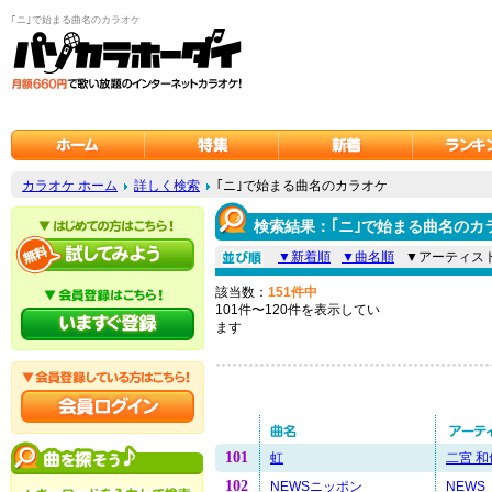
｢ニ｣で始まる曲名のカラオケ
カラオケ ホーム
詳しく検索
｢ニ｣で始まる曲名のカラオケ
検索結果：｢ニ｣で始まる曲名のカ
▼新着順
▼曲名順
▼アーティス
該当数：
151件中
101件〜120件を表示してい
ます
101
虹
二宮 和
102
NEWSニッポン
NEWS