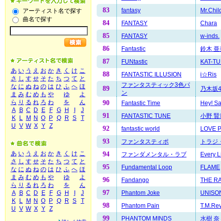
83
fantasy
Mr.Chil
アーティスト名で探す
曲名で探す
84
FANTASY
Chara
85
FANTASY
w-inds.
86
Fantastic
鈴木 亜
87
FUNtastic
KAT-T
あ
い
う
え
お
か
き
く
け
こ
88
FANTASTIC ILLUSION
i☆Ris
さ
し
す
せ
そ
た
ち
つ
て
と
ファンタスティック3色パ
な
に
ぬ
ね
の
は
ひ
ふ
へ
ほ
89
乃木坂4
ン
ま
み
む
め
も
や
ゆ
よ
ら
り
る
れ
ろ
わ
を
ん
90
Fantastic Time
Hey! S
A
B
C
D
E
F
G
H
I
J
91
FANTASTIC TUNE
小野 賢
K
L
M
N
O
P
Q
R
S
T
U
V
W
X
Y
Z
92
fantastic world
LOVE 
93
ファンタスティポ
トラジ
あ
い
う
え
お
か
き
く
け
こ
94
ファンダメンタル・ラブ
Every Li
さ
し
す
せ
そ
た
ち
つ
て
と
95
Fundamental Loop
FLAME
な
に
ぬ
ね
の
は
ひ
ふ
へ
ほ
ま
み
む
め
も
や
ゆ
よ
96
Fandango
THE RA
ら
り
る
れ
ろ
わ
を
ん
97
Phantom Joke
UNISO
A
B
C
D
E
F
G
H
I
J
K
L
M
N
O
P
Q
R
S
T
98
Phantom Pain
T.M.Rev
U
V
W
X
Y
Z
99
PHANTOM MINDS
水樹 奈