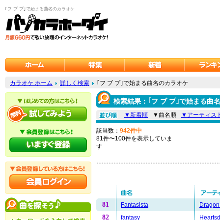
｢フ ブ プ｣で始まる曲名のカラオケ
カラオケ ホーム
詳しく検索
｢フ ブ プ｣で始まる曲名のカラオケ
検索結果：｢フ ブ プ｣で始まる曲
▼新着順
▼曲名順
▼アーティス
該当数：
942件中
81件〜100件を表示していま
す
81
Fantasista
Dragon
82
fantasy
Heartsd