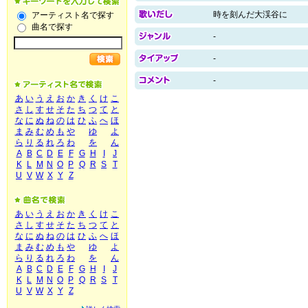
時を刻んだ大渓谷に
アーティスト名で探す
曲名で探す
-
-
-
あ
い
う
え
お
か
き
く
け
こ
さ
し
す
せ
そ
た
ち
つ
て
と
な
に
ぬ
ね
の
は
ひ
ふ
へ
ほ
ま
み
む
め
も
や
ゆ
よ
ら
り
る
れ
ろ
わ
を
ん
A
B
C
D
E
F
G
H
I
J
K
L
M
N
O
P
Q
R
S
T
U
V
W
X
Y
Z
あ
い
う
え
お
か
き
く
け
こ
さ
し
す
せ
そ
た
ち
つ
て
と
な
に
ぬ
ね
の
は
ひ
ふ
へ
ほ
ま
み
む
め
も
や
ゆ
よ
ら
り
る
れ
ろ
わ
を
ん
A
B
C
D
E
F
G
H
I
J
K
L
M
N
O
P
Q
R
S
T
U
V
W
X
Y
Z