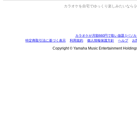
カラオケを自宅でゆっくり楽しみたいなら [
カラオケが月額660円で歌い放題 [パソカ
特定商取引法に基づく表示
利用規約
個人情報保護方針
ヘルプ
お
Copyright © Yamaha Music Entertainment Holdings, I