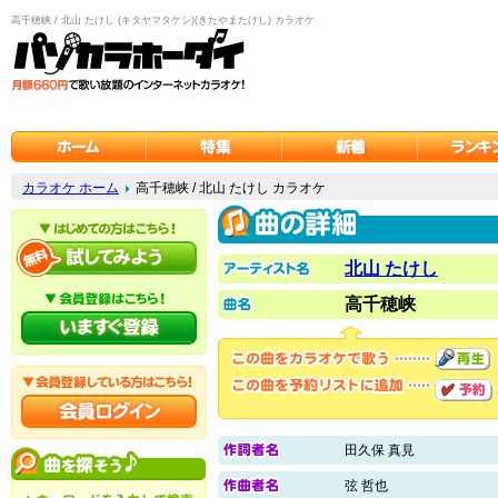
高千穂峡 / 北山 たけし (キタヤマタケシ)(きたやまたけし) カラオケ
カラオケ ホーム
高千穂峡 / 北山 たけし カラオケ
北山 たけし
高千穂峡
田久保 真見
弦 哲也