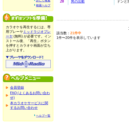
詳しく検索
20
男の出船
ドンと漕
検索ヘルプ
カラオケを再生するには、専
用プレーヤ
ミッドラジオプレ
該当数：
21件中
ーヤ
(無料) が必要です。イン
1件〜20件を表示しています
ストール後、「再生」ボタン
を押すとカラオケ画面が立ち
上がります。
会員登録
FAQ (よくあるお問い合わ
せ)
本カラオケサービスに関
するお問い合わせ
ヘルプ一覧