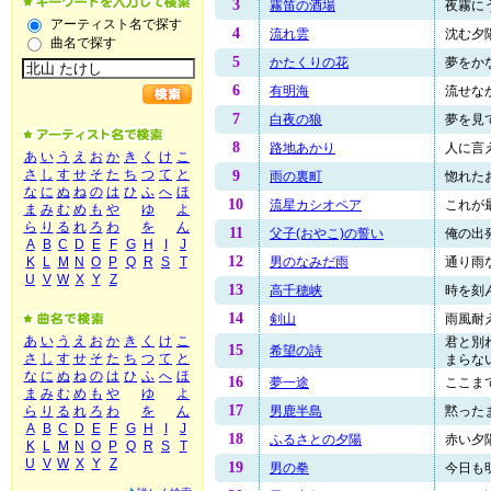
3
霧笛の酒場
夜霧にう
アーティスト名で探す
4
流れ雲
沈む夕陽
曲名で探す
5
かたくりの花
夢をかな
6
有明海
流せなか
7
白夜の狼
夢を見て
8
路地あかり
人に言え
あ
い
う
え
お
か
き
く
け
こ
さ
し
す
せ
そ
た
ち
つ
て
と
9
雨の裏町
惚れたお
な
に
ぬ
ね
の
は
ひ
ふ
へ
ほ
10
流星カシオペア
これが最
ま
み
む
め
も
や
ゆ
よ
ら
り
る
れ
ろ
わ
を
ん
11
父子(おやこ)の誓い
俺の出発
A
B
C
D
E
F
G
H
I
J
12
男のなみだ雨
通り雨な
K
L
M
N
O
P
Q
R
S
T
U
V
W
X
Y
Z
13
高千穂峡
時を刻ん
14
剣山
雨風耐え
あ
い
う
え
お
か
き
く
け
こ
君と別
15
希望の詩
さ
し
す
せ
そ
た
ち
つ
て
と
まらない.
な
に
ぬ
ね
の
は
ひ
ふ
へ
ほ
16
夢一途
ここまで
ま
み
む
め
も
や
ゆ
よ
17
男鹿半島
黙ったま
ら
り
る
れ
ろ
わ
を
ん
A
B
C
D
E
F
G
H
I
J
18
ふるさとの夕陽
赤い夕陽
K
L
M
N
O
P
Q
R
S
T
U
V
W
X
Y
Z
19
男の拳
今日も明