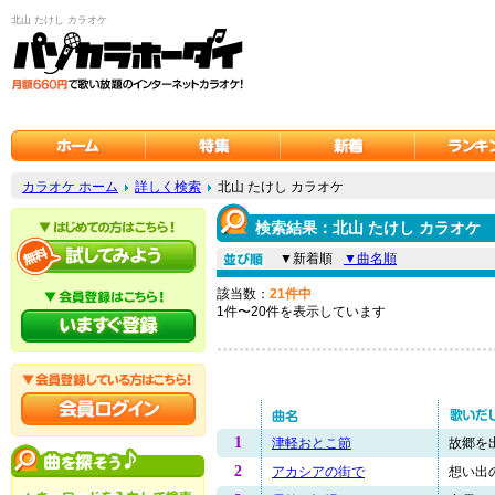
北山 たけし カラオケ
カラオケ ホーム
詳しく検索
北山 たけし カラオケ
検索結果：北山 たけし カラオケ
▼新着順
▼曲名順
該当数：
21件中
1件〜20件を表示しています
1
津軽おとこ節
故郷を出
2
アカシアの街で
想い出の