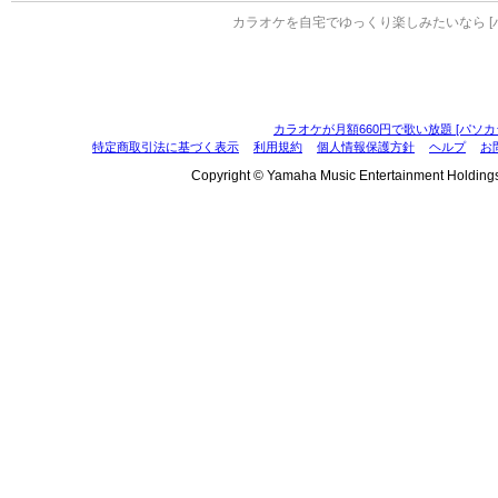
カラオケを自宅でゆっくり楽しみたいなら [
カラオケが月額660円で歌い放題 [パソカ
特定商取引法に基づく表示
利用規約
個人情報保護方針
ヘルプ
お
Copyright © Yamaha Music Entertainment Holdings, I