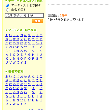
アーティスト名で探す
曲名で探す
該当数：
1件中
1件〜1件を表示しています
あ
い
う
え
お
か
き
く
け
こ
さ
し
す
せ
そ
た
ち
つ
て
と
な
に
ぬ
ね
の
は
ひ
ふ
へ
ほ
ま
み
む
め
も
や
ゆ
よ
ら
り
る
れ
ろ
わ
を
ん
A
B
C
D
E
F
G
H
I
J
K
L
M
N
O
P
Q
R
S
T
U
V
W
X
Y
Z
あ
い
う
え
お
か
き
く
け
こ
さ
し
す
せ
そ
た
ち
つ
て
と
な
に
ぬ
ね
の
は
ひ
ふ
へ
ほ
ま
み
む
め
も
や
ゆ
よ
ら
り
る
れ
ろ
わ
を
ん
A
B
C
D
E
F
G
H
I
J
K
L
M
N
O
P
Q
R
S
T
U
V
W
X
Y
Z