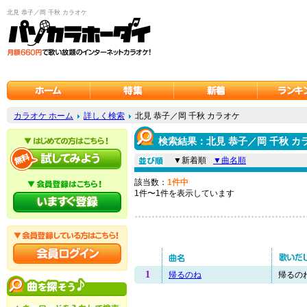
北見 恭子／岡 千秋 カラオケ
カラオケ ホーム
詳しく検索
北見 恭子／岡 千秋 カラオケ
検索結果：北見 恭子／岡 千秋 カ
▼新着順
▼曲名順
該当数：
1件中
1件〜1件を表示しています
1
帰るのね
帰るのね