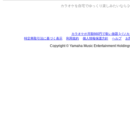
カラオケを自宅でゆっくり楽しみたいなら [
カラオケが月額660円で歌い放題 [パソカ
特定商取引法に基づく表示
利用規約
個人情報保護方針
ヘルプ
お
Copyright © Yamaha Music Entertainment Holdings, I