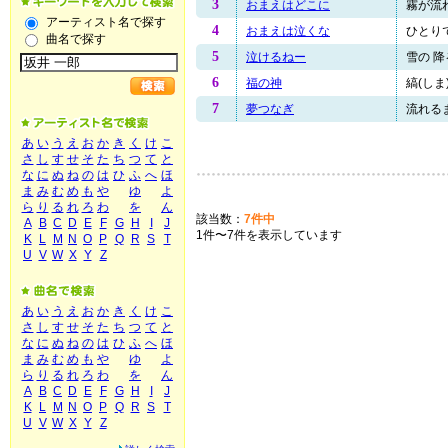
3
おまえはどこに
霧が流れ
アーティスト名で探す
4
おまえは泣くな
ひとりで
曲名で探す
5
泣けるねー
雪の 降
6
福の神
縞(しま
7
夢つなぎ
流れるま
あ
い
う
え
お
か
き
く
け
こ
さ
し
す
せ
そ
た
ち
つ
て
と
な
に
ぬ
ね
の
は
ひ
ふ
へ
ほ
ま
み
む
め
も
や
ゆ
よ
ら
り
る
れ
ろ
わ
を
ん
該当数：
7件中
A
B
C
D
E
F
G
H
I
J
1件〜7件を表示しています
K
L
M
N
O
P
Q
R
S
T
U
V
W
X
Y
Z
あ
い
う
え
お
か
き
く
け
こ
さ
し
す
せ
そ
た
ち
つ
て
と
な
に
ぬ
ね
の
は
ひ
ふ
へ
ほ
ま
み
む
め
も
や
ゆ
よ
ら
り
る
れ
ろ
わ
を
ん
A
B
C
D
E
F
G
H
I
J
K
L
M
N
O
P
Q
R
S
T
U
V
W
X
Y
Z