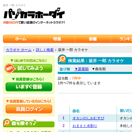
坂井 一郎 カラオケ
カラオケ ホーム
詳しく検索
坂井 一郎 カラオケ
検索結果：坂井 一郎 カラオケ
▼新着順
▼曲名順
該当数：
7件中
1件〜7件を表示しています
1
オカンのしおむすび
オカンの
2
おまえと水割り
木枯しが