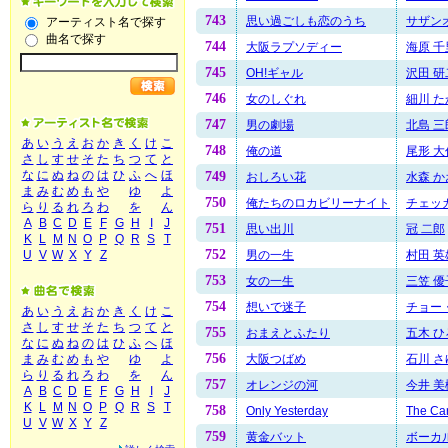
743
思い過ごしも恋のうち
サザン
アーティスト名で探す
曲名で探す
744
大阪ラプソディー
海原 
745
OH!ギャル
沢田 研
746
女のしぐれ
細川 た
747
男の劇場
北島 三
あ
い
う
え
お
か
き
く
け
こ
748
俺の道
尾形 大
さ
し
す
せ
そ
た
ち
つ
て
と
な
に
ぬ
ね
の
は
ひ
ふ
へ
ほ
749
おしろい花
水森 か
ま
み
む
め
も
や
ゆ
よ
750
俺たちのロカビリーナイト
チェッ
ら
り
る
れ
ろ
わ
を
ん
A
B
C
D
E
F
G
H
I
J
751
思い出川
冠 二郎
K
L
M
N
O
P
Q
R
S
T
752
男の一生
村田 英
U
V
W
X
Y
Z
753
女の一生
三笠 優
754
想いで迷子
チョー
あ
い
う
え
お
か
き
く
け
こ
さ
し
す
せ
そ
た
ち
つ
て
と
755
おまえとふたり
五木 ひ
な
に
ぬ
ね
の
は
ひ
ふ
へ
ほ
756
大阪つばめ
石川 さ
ま
み
む
め
も
や
ゆ
よ
ら
り
る
れ
ろ
わ
を
ん
757
オレンジの河
今井 美
A
B
C
D
E
F
G
H
I
J
K
L
M
N
O
P
Q
R
S
T
758
Only Yesterday
The Ca
U
V
W
X
Y
Z
759
黄金バット
ボーカ