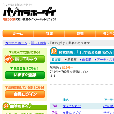
｢オ｣で始まる曲名のカラオケ
カラオケ ホーム
詳しく検索
｢オ｣で始まる曲名のカラオケ
検索結果：｢オ｣で始まる曲名のカ
▼新着順
▼曲名順
▼アーティス
該当数：
812件中
741件〜760件を表示してい
ます
741
大人になれば
小沢 健
742
女呼んでブギ
サザン