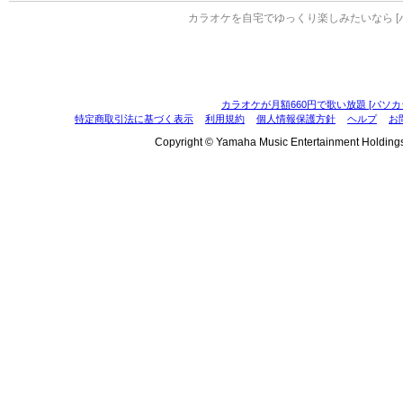
カラオケを自宅でゆっくり楽しみたいなら [
カラオケが月額660円で歌い放題 [パソカ
特定商取引法に基づく表示
利用規約
個人情報保護方針
ヘルプ
お
Copyright © Yamaha Music Entertainment Holdings, I