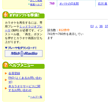
詳しく検索
760
オバケのQ太郎
石川 進
検索ヘルプ
カラオケを再生するには、専
[1]
＜
36
3
用プレーヤ
ミッドラジオプレ
該当数：
812件中
ーヤ
(無料) が必要です。イン
741件〜760件を表示してい
ストール後、「再生」ボタン
ます
を押すとカラオケ画面が立ち
上がります。
会員登録
FAQ (よくあるお問い合わ
せ)
本カラオケサービスに関
するお問い合わせ
ヘルプ一覧