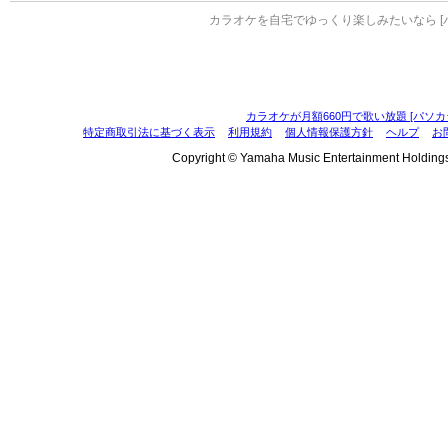
カラオケを自宅でゆっくり楽しみたいなら [
カラオケが月額660円で歌い放題 [パソカ
特定商取引法に基づく表示
利用規約
個人情報保護方針
ヘルプ
お
Copyright © Yamaha Music Entertainment Holdings, I