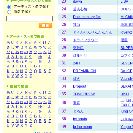
23
dawn
LiSA
アーティスト名で探す
24
道楽心情
DOES
曲名で探す
25
Documentary film
Mr.Chil
26
独白
坂本 真
27
とぅわりんりんたんたん
lovely2
28
ドライフラワー
優里
あ
い
う
え
お
か
き
く
け
こ
さ
し
す
せ
そ
た
ち
つ
て
と
29
突破口
SUPER
な
に
ぬ
ね
の
は
ひ
ふ
へ
ほ
30
灯ル祈リ
コブク
ま
み
む
め
も
や
ゆ
よ
ら
り
る
れ
ろ
わ
を
ん
31
24H
SEVEN
A
B
C
D
E
F
G
H
I
J
32
DREAMIN’ON
Da-iCE
K
L
M
N
O
P
Q
R
S
T
U
V
W
X
Y
Z
33
灯火
Vaundy
34
Dropout
SEKAI
あ
い
う
え
お
か
き
く
け
こ
35
TOMORROW
BiSH
さ
し
す
せ
そ
た
ち
つ
て
と
三代目 J
な
に
ぬ
ね
の
は
ひ
ふ
へ
ほ
36
東京
EXILE 
ま
み
む
め
も
や
ゆ
よ
37
どろん
King G
ら
り
る
れ
ろ
わ
を
ん
A
B
C
D
E
F
G
H
I
J
38
try again
いきも
K
L
M
N
O
P
Q
R
S
T
U
V
W
X
Y
Z
39
to the moon
Yogee 