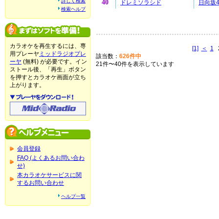
詳しく検索
40
ドレミソラシド
日向坂4
検索ヘルプ
カラオケを再生するには、専
[1]
＜
1
用プレーヤ
ミッドラジオプレ
該当数：
626件中
ーヤ
(無料) が必要です。イン
21件〜40件を表示しています
ストール後、「再生」ボタン
を押すとカラオケ画面が立ち
上がります。
会員登録
FAQ (よくあるお問い合わ
せ)
本カラオケサービスに関
するお問い合わせ
ヘルプ一覧