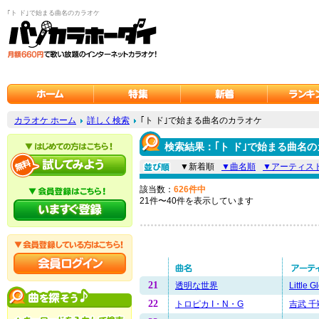
｢ト ド｣で始まる曲名のカラオケ
カラオケ ホーム
詳しく検索
｢ト ド｣で始まる曲名のカラオケ
検索結果：｢ト ド｣で始まる曲名
▼新着順
▼曲名順
▼アーティス
該当数：
626件中
21件〜40件を表示しています
21
透明な世界
Little 
22
トロピカ I・N・G
吉武 千