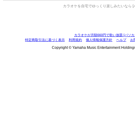
カラオケを自宅でゆっくり楽しみたいなら [
カラオケが月額660円で歌い放題 [パソカ
特定商取引法に基づく表示
利用規約
個人情報保護方針
ヘルプ
お
Copyright © Yamaha Music Entertainment Holdings, I