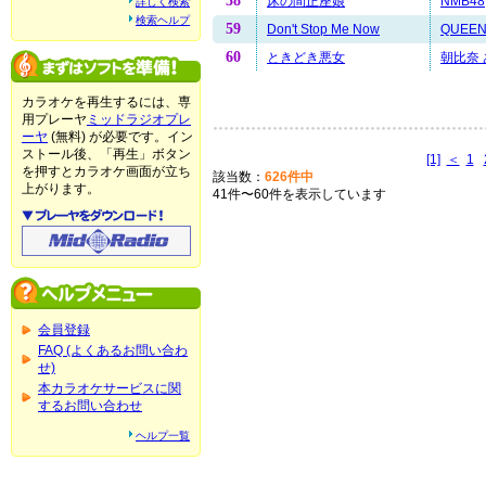
58
床の間正座娘
NMB48
詳しく検索
検索ヘルプ
59
Don't Stop Me Now
QUEE
60
ときどき悪女
朝比奈
カラオケを再生するには、専
用プレーヤ
ミッドラジオプレ
ーヤ
(無料) が必要です。イン
ストール後、「再生」ボタン
[1]
＜
1
を押すとカラオケ画面が立ち
該当数：
626件中
上がります。
41件〜60件を表示しています
会員登録
FAQ (よくあるお問い合わ
せ)
本カラオケサービスに関
するお問い合わせ
ヘルプ一覧