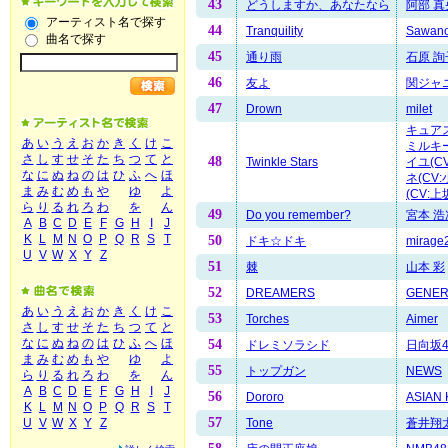
43
どうしますか、あなたなら
阿部 真
アーティスト名で探す
44
Tranquility
SawanoH
曲名で探す
45
通り雨
石原 詢
46
友よ
関ジャ
47
Drown
milet
キュアス
あ
い
う
え
お
か
き
く
け
こ
ミルキー
さ
し
す
せ
そ
た
ち
つ
て
と
48
Twinkle Stars
イユ(C
な
に
ぬ
ね
の
は
ひ
ふ
へ
ほ
ネ(CV
ま
み
む
め
も
や
ゆ
よ
(CV:
ら
り
る
れ
ろ
わ
を
ん
49
Do you remember?
宮本 浩
A
B
C
D
E
F
G
H
I
J
K
L
M
N
O
P
Q
R
S
T
50
ドキ☆ドキ
mirage
U
V
W
X
Y
Z
51
棘
山本 彩
52
DREAMERS
GENERA
あ
い
う
え
お
か
き
く
け
こ
53
Torches
Aimer
さ
し
す
せ
そ
た
ち
つ
て
と
な
に
ぬ
ね
の
は
ひ
ふ
へ
ほ
54
ドレミソラシド
日向坂4
ま
み
む
め
も
や
ゆ
よ
55
トップガン
NEWS
ら
り
る
れ
ろ
わ
を
ん
A
B
C
D
E
F
G
H
I
J
56
Dororo
ASIAN
K
L
M
N
O
P
Q
R
S
T
57
Tone
蒼井翔
U
V
W
X
Y
Z