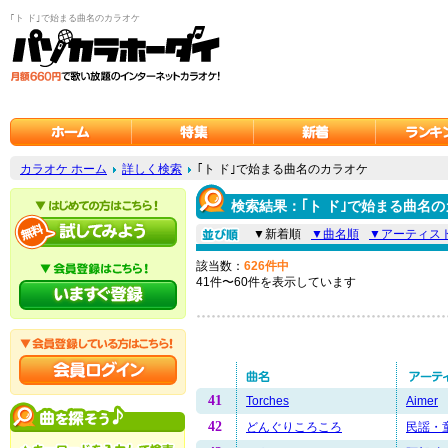
｢ト ド｣で始まる曲名のカラオケ
カラオケ ホーム
詳しく検索
｢ト ド｣で始まる曲名のカラオケ
検索結果：｢ト ド｣で始まる曲名
▼新着順
▼曲名順
▼アーティス
該当数：
626件中
41件〜60件を表示しています
41
Torches
Aimer
42
どんぐりころころ
民謡・