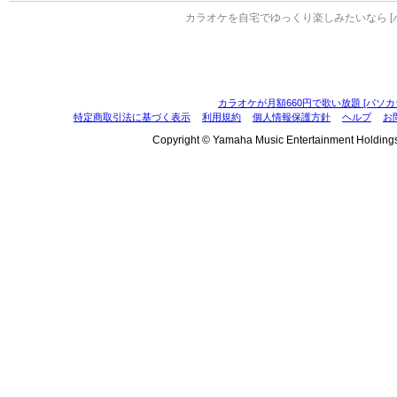
カラオケを自宅でゆっくり楽しみたいなら [
カラオケが月額660円で歌い放題 [パソカ
特定商取引法に基づく表示
利用規約
個人情報保護方針
ヘルプ
お
Copyright © Yamaha Music Entertainment Holdings, I