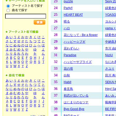
23
puzzle
Sexy Z
アーティスト名で探す
24
Party!!
緑黄色
曲名で探す
25
HEART BEAT
YOASO
26
晴る
ヨルシ
27
ハロ
yama
28
花になって - Be a flower
緑黄色
あ
い
う
え
お
か
き
く
け
こ
さ
し
す
せ
そ
た
ち
つ
て
と
29
ハッピー☆ブギ
中納良
な
に
ぬ
ね
の
は
ひ
ふ
へ
ほ
30
花わずらい
市川 由
ま
み
む
め
も
や
ゆ
よ
ら
り
る
れ
ろ
わ
を
ん
31
Paradise
NiziU
A
B
C
D
E
F
G
H
I
J
32
ハッピーサプライズ
なにわ
K
L
M
N
O
P
Q
R
S
T
U
V
W
X
Y
Z
33
花の塔
さユり
34
白秋
田川 寿
あ
い
う
え
お
か
き
く
け
こ
35
Habit
SEKAI
さ
し
す
せ
そ
た
ち
つ
て
と
36
春玄鳥
Hey! S
な
に
ぬ
ね
の
は
ひ
ふ
へ
ほ
ま
み
む
め
も
や
ゆ
よ
37
初恋が泣いている
あいみ
ら
り
る
れ
ろ
わ
を
ん
A
B
C
D
E
F
G
H
I
J
38
はじまりのセツナ
蝋梅学
K
L
M
N
O
P
Q
R
S
T
39
Bye-Good-Bye
BE:FIR
U
V
W
X
Y
Z
40
BADモード
宇多田