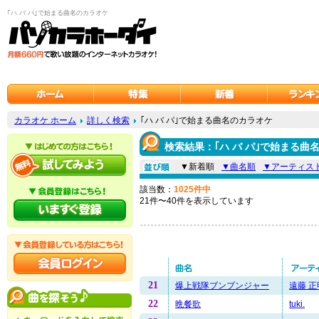
｢ハ バ パ｣で始まる曲名のカラオケ
カラオケ ホーム
詳しく検索
｢ハ バ パ｣で始まる曲名のカラオケ
検索結果：｢ハ バ パ｣で始まる曲
▼新着順
▼曲名順
▼アーティス
該当数：
1025件中
21件〜40件を表示しています
21
爆上戦隊ブンブンジャー
遠藤 正
22
晩餐歌
tuki.