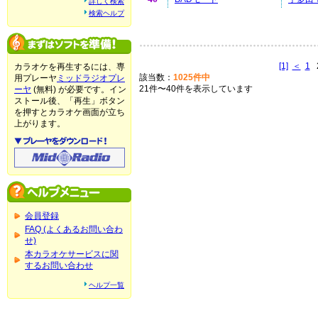
詳しく検索
検索ヘルプ
[1]
＜
1
カラオケを再生するには、専
該当数：
1025件中
用プレーヤ
ミッドラジオプレ
21件〜40件を表示しています
ーヤ
(無料) が必要です。イン
ストール後、「再生」ボタン
を押すとカラオケ画面が立ち
上がります。
会員登録
FAQ (よくあるお問い合わ
せ)
本カラオケサービスに関
するお問い合わせ
ヘルプ一覧